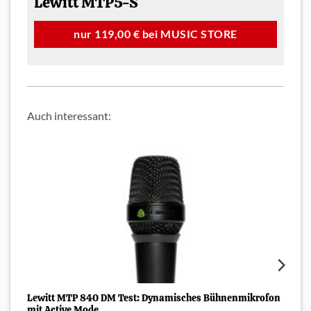
Lewitt MTP5-S
nur 119,00 € bei MUSIC STORE
Auch interessant:
Lewitt MTP 840 DM Test: Dynamisches Bühnenmikrofon
L
mit Active Mode