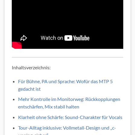
Inhaltsverzeichnis:
Für Bühne, PA und Sprache: Wofür das MTP 5
gedacht ist
Mehr Kontrolle im Monitorweg: Rückkopplungen
entschärfen, Mix stabil halten
Klarheit ohne Schärfe: Sound-Charakter für Vocals
Tour-Alltag inklusive: Vollmetall-Design und „c­­