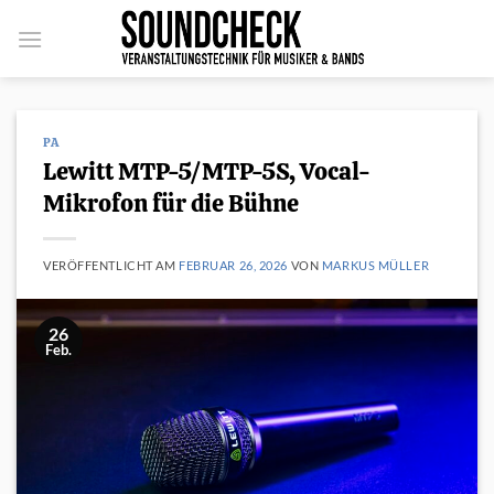
Zum
Inhalt
springen
PA
Lewitt MTP-5/MTP-5S, Vocal-
Mikrofon für die Bühne
VERÖFFENTLICHT AM
FEBRUAR 26, 2026
VON
MARKUS MÜLLER
26
Feb.