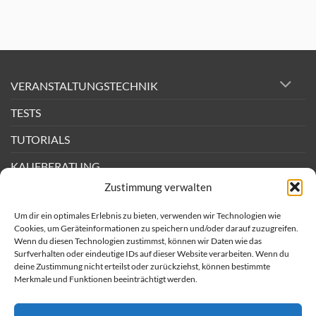
Test,
Mode
zu
Perkussion-
Was
Mikrofon
ist
RMS?
Leistung
bei
PA-
Lautsprechern
und
VERANSTALTUNGSTECHNIK
Endstufen
erklärt
TESTS
TUTORIALS
KAUFBERATUNG
Zustimmung verwalten
DEALS
Um dir ein optimales Erlebnis zu bieten, verwenden wir Technologien wie
BACKSTAGE
Cookies, um Geräteinformationen zu speichern und/oder darauf zuzugreifen.
Wenn du diesen Technologien zustimmst, können wir Daten wie das
Surfverhalten oder eindeutige IDs auf dieser Website verarbeiten. Wenn du
Newsletter
deine Zustimmung nicht erteilst oder zurückziehst, können bestimmte
Merkmale und Funktionen beeinträchtigt werden.
Impressum