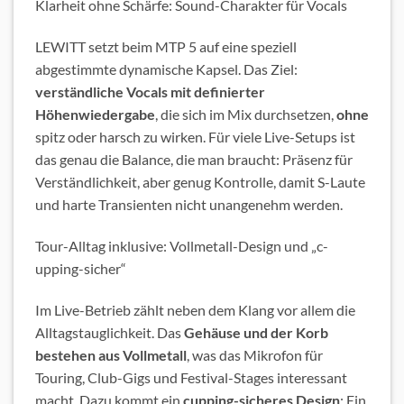
Klarheit ohne Schärfe: Sound-Charakter für Vocals
LEWITT setzt beim MTP 5 auf eine speziell
abgestimmte dynamische Kapsel. Das Ziel:
verständliche Vocals mit definierter
Höhenwiedergabe
, die sich im Mix durchsetzen,
ohne
spitz oder harsch zu wirken. Für viele Live-Setups ist
das genau die Balance, die man braucht: Präsenz für
Verständlichkeit, aber genug Kontrolle, damit S-Laute
und harte Transienten nicht unangenehm werden.
Tour-Alltag inklusive: Vollmetall-Design und „c­­
upping-sicher“
Im Live-Betrieb zählt neben dem Klang vor allem die
Alltagstauglichkeit. Das
Gehäuse und der Korb
bestehen aus Vollmetall
, was das Mikrofon für
Touring, Club-Gigs und Festival-Stages interessant
macht. Dazu kommt ein
c­­upping-sicheres Design
: Ein