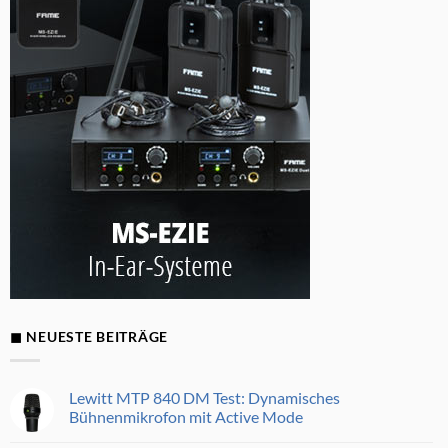
◼ NEUESTE BEITRÄGE
Lewitt MTP 840 DM Test: Dynamisches
Bühnenmikrofon mit Active Mode
Keine