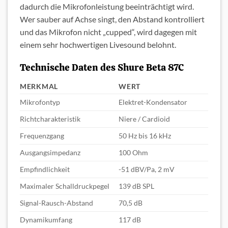
dadurch die Mikrofonleistung beeinträchtigt wird.
Wer sauber auf Achse singt, den Abstand kontrolliert
und das Mikrofon nicht „cupped“, wird dagegen mit
einem sehr hochwertigen Livesound belohnt.
Technische Daten des Shure Beta 87C
MERKMAL
WERT
Mikrofontyp
Elektret-Kondensator
Richtcharakteristik
Niere / Cardioid
Frequenzgang
50 Hz bis 16 kHz
Ausgangsimpedanz
100 Ohm
Empfindlichkeit
-51 dBV/Pa, 2 mV
Maximaler Schalldruckpegel
139 dB SPL
Signal-Rausch-Abstand
70,5 dB
Dynamikumfang
117 dB