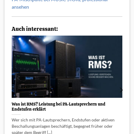
ansehen
Auch interessant:
W
P
C
g
T
Was ist RMS? Leistung bei PA-Lautsprechern und
Endstufen erklärt
Wer sich mit PA-Lautsprechern, Endstufen oder aktiven
Beschallungsanlagen beschäftigt, begegnet früher oder
später dem Begriff [...]