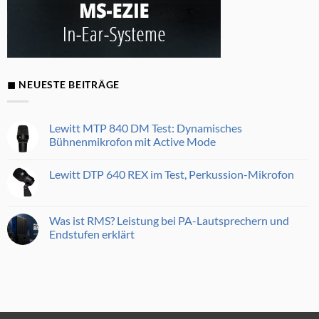
◼ NEUESTE BEITRÄGE
Lewitt MTP 840 DM Test: Dynamisches
Bühnenmikrofon mit Active Mode
Keine
Kommentare
Lewitt DTP 640 REX im Test, Perkussion-Mikrofon
zu
Lewitt
Keine
MTP
Kommentare
840
zu
DM
Lewitt
Was ist RMS? Leistung bei PA-Lautsprechern und
Test:
DTP
Dynamisches
Endstufen erklärt
640
Bühnenmikrofon
REX
mit
Keine
im
Active
Kommentare
Test,
Mode
zu
Perkussion-
Was
Mikrofon
ist
RMS?
Leistung
bei