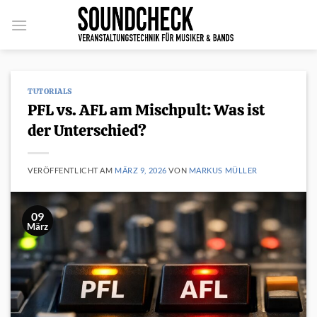
Zum
Inhalt
springen
TUTORIALS
PFL vs. AFL am Mischpult: Was ist
der Unterschied?
VERÖFFENTLICHT AM
MÄRZ 9, 2026
VON
MARKUS MÜLLER
09
März