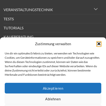
PA-
Lautsprechern
und
VERANSTALTUNGSTECHNIK
Endstufen
erklärt
TESTS
TUTORIALS
KAUFBERATUNG
Zustimmung verwalten
DEALS
Um dir ein optimales Erlebnis zu bieten, verwenden wir Technologien wie
BACKSTAGE
Cookies, um Geräteinformationen zu speichern und/oder darauf zuzugreifen.
Wenn du diesen Technologien zustimmst, können wir Daten wie das
Surfverhalten oder eindeutige IDs auf dieser Website verarbeiten. Wenn du
Newsletter
deine Zustimmung nicht erteilst oder zurückziehst, können bestimmte
Merkmale und Funktionen beeinträchtigt werden.
Impressum
AGB
Akzeptieren
Datenschutz
Ablehnen