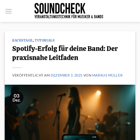
Zum
Inhalt
springen
BACKSTAGE
,
TUTORIALS
Spotify-Erfolg für deine Band: Der
praxisnahe Leitfaden
VERÖFFENTLICHT AM
DEZEMBER 3, 2025
VON
MARKUS MÜLLER
03
Dez.