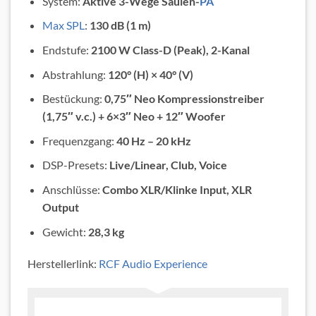
System:
Aktive 3-Wege Säulen-
PA
Max SPL
:
130 dB (1 m)
Endstufe:
2100 W Class-D (Peak), 2-Kanal
Abstrahlung:
120° (H) × 40° (V)
Bestückung:
0,75″ Neo Kompressionstreiber
(1,75″ v.c.) + 6×3″ Neo + 12″ Woofer
Frequenzgang:
40 Hz – 20 kHz
DSP-Presets:
Live/Linear, Club, Voice
Anschlüsse:
Combo XLR/Klinke Input, XLR
Output
Gewicht:
28,3 kg
Herstellerlink:
RCF Audio Experience