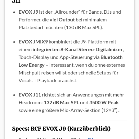
J11
EVOX J9
ist der „Allrounder“ für Bands, DJs und
Performer, die
viel Output
bei minimalem
Platzbedarf möchten (130 dB Max SPL).
EVOX JMIX9
kombiniert die J9-Plattform mit
einem
integrierten 8-Kanal Stereo-Digitalmixer
,
Touch-Display und App-Steuerung via
Bluetooth
Low Energy
– interessant, wenn du ohne externes
Mischpult reisen willst oder schnelle Setups für
Vocals + Playback brauchst.
EVOX J11
richtet sich an Anwendungen mit mehr
Headroom:
132 dB Max SPL
und
3500 W Peak
sowie eine größere Mid-Array-Sektion (12×3″).
.
Specs: RCF EVOX J9 (Kurzüberblick)