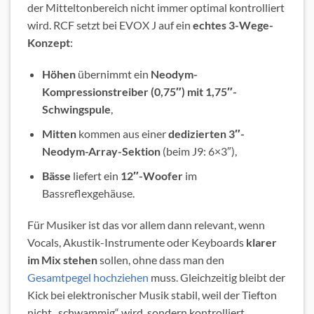
der Mitteltonbereich nicht immer optimal kontrolliert
wird. RCF setzt bei EVOX J auf ein
echtes 3-Wege-
Konzept
:
Höhen
übernimmt ein
Neodym-
Kompressionstreiber (0,75″) mit 1,75″-
Schwingspule
,
Mitten
kommen aus einer
dedizierten 3″-
Neodym-Array-Sektion
(beim J9: 6×3″),
Bässe
liefert ein
12″-Woofer
im
Bassreflexgehäuse.
Für Musiker ist das vor allem dann relevant, wenn
Vocals, Akustik-Instrumente oder Keyboards
klarer
im Mix stehen
sollen, ohne dass man den
Gesamtpegel hochziehen
muss. Gleichzeitig bleibt der
Kick bei elektronischer Musik stabil, weil der Tiefton
nicht „schwammig“ wird, sondern kontrolliert