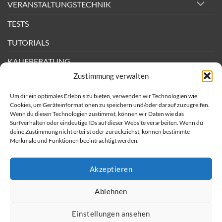
VERANSTALTUNGSTECHNIK
Endstufen
erklärt
TESTS
TUTORIALS
KAUFBERATUNG
Zustimmung verwalten
DEALS
Um dir ein optimales Erlebnis zu bieten, verwenden wir Technologien wie
BACKSTAGE
Cookies, um Geräteinformationen zu speichern und/oder darauf zuzugreifen.
Wenn du diesen Technologien zustimmst, können wir Daten wie das
Surfverhalten oder eindeutige IDs auf dieser Website verarbeiten. Wenn du
Newsletter
deine Zustimmung nicht erteilst oder zurückziehst, können bestimmte
Merkmale und Funktionen beeinträchtigt werden.
Impressum
AGB
Akzeptieren
Datenschutz
Ablehnen
Einstellungen ansehen