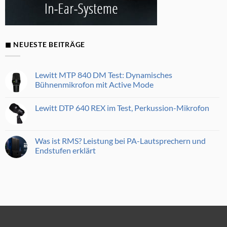
◼ NEUESTE BEITRÄGE
Lewitt MTP 840 DM Test: Dynamisches
Bühnenmikrofon mit Active Mode
Keine
Kommentare
Lewitt DTP 640 REX im Test, Perkussion-Mikrofon
zu
Lewitt
Keine
MTP
Kommentare
840
zu
DM
Lewitt
Was ist RMS? Leistung bei PA-Lautsprechern und
Test:
DTP
Dynamisches
Endstufen erklärt
640
Bühnenmikrofon
REX
mit
Keine
im
Active
Kommentare
Test,
Mode
zu
Perkussion-
Was
Mikrofon
ist
RMS?
Leistung
bei
PA-
Lautsprechern
und