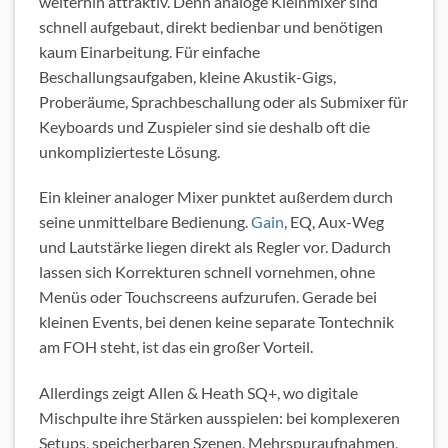
weiterhin attraktiv. Denn analoge Kleinmixer sind
schnell aufgebaut, direkt bedienbar und benötigen
kaum Einarbeitung. Für einfache
Beschallungsaufgaben, kleine Akustik-Gigs,
Proberäume, Sprachbeschallung oder als Submixer für
Keyboards und Zuspieler sind sie deshalb oft die
unkomplizierteste Lösung.
Ein kleiner analoger Mixer punktet außerdem durch
seine unmittelbare Bedienung.
Gain
, EQ, Aux-Weg
und Lautstärke liegen direkt als Regler vor. Dadurch
lassen sich Korrekturen schnell vornehmen, ohne
Menüs oder Touchscreens aufzurufen. Gerade bei
kleinen Events, bei denen keine separate Tontechnik
am FOH steht, ist das ein großer Vorteil.
Allerdings zeigt Allen & Heath SQ+, wo digitale
Mischpulte ihre Stärken ausspielen: bei komplexeren
Setups, speicherbaren Szenen, Mehrspuraufnahmen,