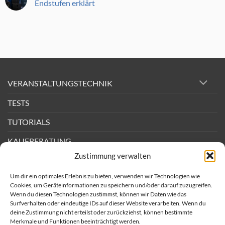
Endstufen erklärt
640
Bühnenmikrofon
REX
mit
Keine
im
Active
Kommentare
Test,
Mode
zu
Perkussion-
Was
Mikrofon
ist
RMS?
Leistung
bei
PA-
Lautsprechern
und
VERANSTALTUNGSTECHNIK
Endstufen
erklärt
TESTS
TUTORIALS
KAUFBERATUNG
Zustimmung verwalten
DEALS
Um dir ein optimales Erlebnis zu bieten, verwenden wir Technologien wie
BACKSTAGE
Cookies, um Geräteinformationen zu speichern und/oder darauf zuzugreifen.
Wenn du diesen Technologien zustimmst, können wir Daten wie das
Surfverhalten oder eindeutige IDs auf dieser Website verarbeiten. Wenn du
Newsletter
deine Zustimmung nicht erteilst oder zurückziehst, können bestimmte
Merkmale und Funktionen beeinträchtigt werden.