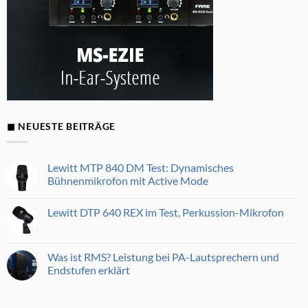
◼ NEUESTE BEITRÄGE
Lewitt MTP 840 DM Test: Dynamisches
Bühnenmikrofon mit Active Mode
Keine
Kommentare
Lewitt DTP 640 REX im Test, Perkussion-Mikrofon
zu
Lewitt
Keine
MTP
Kommentare
840
zu
DM
Lewitt
Was ist RMS? Leistung bei PA-Lautsprechern und
Test:
DTP
Dynamisches
Endstufen erklärt
640
Bühnenmikrofon
REX
mit
Keine
im
Active
Kommentare
Test,
Mode
zu
Perkussion-