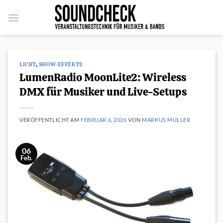
Zum
Inhalt
springen
LICHT
,
SHOW-EFFEKTE
LumenRadio MoonLite2: Wireless
DMX für Musiker und Live-Setups
VERÖFFENTLICHT AM
FEBRUAR 6, 2026
VON
MARKUS MÜLLER
06
Feb.