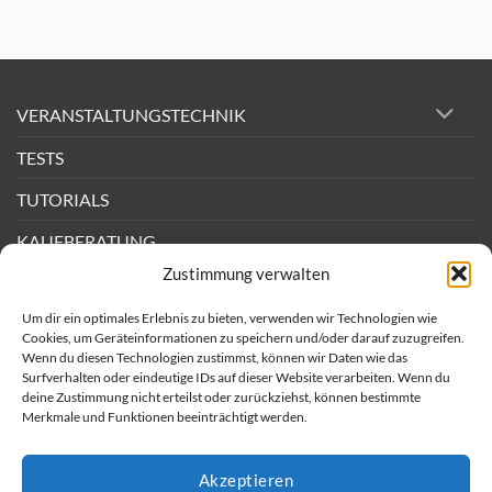
Was
Mikrofon
ist
RMS?
Leistung
bei
PA-
Lautsprechern
und
VERANSTALTUNGSTECHNIK
Endstufen
erklärt
TESTS
TUTORIALS
KAUFBERATUNG
Zustimmung verwalten
DEALS
Um dir ein optimales Erlebnis zu bieten, verwenden wir Technologien wie
BACKSTAGE
Cookies, um Geräteinformationen zu speichern und/oder darauf zuzugreifen.
Wenn du diesen Technologien zustimmst, können wir Daten wie das
Surfverhalten oder eindeutige IDs auf dieser Website verarbeiten. Wenn du
Newsletter
deine Zustimmung nicht erteilst oder zurückziehst, können bestimmte
Merkmale und Funktionen beeinträchtigt werden.
Impressum
AGB
Akzeptieren