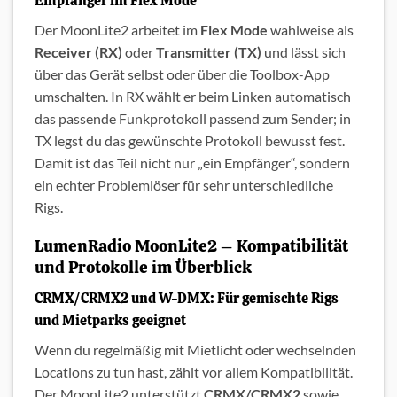
Empfänger im Flex Mode
Der MoonLite2 arbeitet im
Flex Mode
wahlweise als
Receiver (RX)
oder
Transmitter (TX)
und lässt sich
über das Gerät selbst oder über die Toolbox-App
umschalten. In RX wählt er beim Linken automatisch
das passende Funkprotokoll passend zum Sender; in
TX legst du das gewünschte Protokoll bewusst fest.
Damit ist das Teil nicht nur „ein Empfänger“, sondern
ein echter Problemlöser für sehr unterschiedliche
Rigs.
LumenRadio MoonLite2 – Kompatibilität
und Protokolle im Überblick
CRMX/CRMX2 und W-DMX: Für gemischte Rigs
und Mietparks geeignet
Wenn du regelmäßig mit Mietlicht oder wechselnden
Locations zu tun hast, zählt vor allem Kompatibilität.
Der MoonLite2 unterstützt
CRMX/CRMX2
sowie