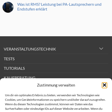
DM
Lewitt
Was ist RMS? Leistung bei PA-Lautsprechern und
Test:
DTP
Dynamisches
Endstufen erklärt
640
Bühnenmikrofon
REX
mit
Keine
im
Active
Kommentare
Test,
Mode
zu
Perkussion-
Was
Mikrofon
ist
RMS?
Leistung
bei
PA-
Lautsprechern
und
VERANSTALTUNGSTECHNIK
Endstufen
erklärt
TESTS
TUTORIALS
KAUFBERATUNG
Zustimmung verwalten
DEALS
Um dir ein optimales Erlebnis zu bieten, verwenden wir Technologien wie
BACKSTAGE
Cookies, um Geräteinformationen zu speichern und/oder darauf zuzugreifen.
Wenn du diesen Technologien zustimmst, können wir Daten wie das
Surfverhalten oder eindeutige IDs auf dieser Website verarbeiten. Wenn du
Newsletter