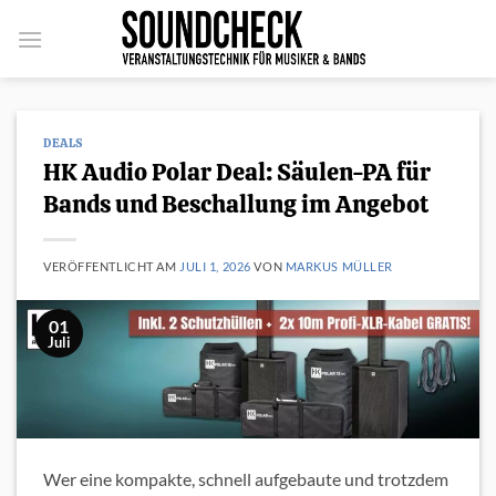
Zum
Inhalt
springen
DEALS
HK Audio Polar Deal: Säulen-PA für
Bands und Beschallung im Angebot
VERÖFFENTLICHT AM
JULI 1, 2026
VON
MARKUS MÜLLER
01
Juli
Wer eine kompakte, schnell aufgebaute und trotzdem